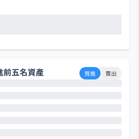
進前五名資產
買進
賣出