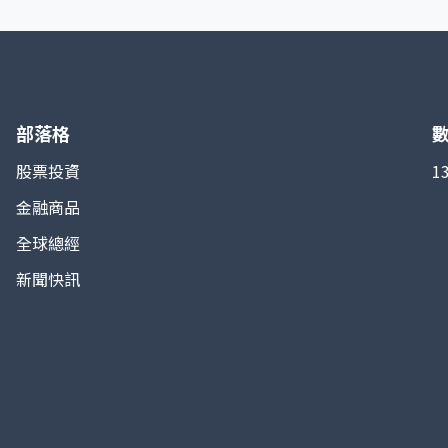
的計算基於多種船型的運價，包括海岬型
（Capesize）、巴拿馬型（Panamax）、超靈便型
（Supramax）等，不同船型對應不同的航線與貨
種，綜合後形成加權平均值。由於乾散貨大宗商品需
求與全球經濟活動高度相關，BDI 常被視為衡量國際
貿易景氣與經濟走勢的「先行指標」。 指數特點在
於透明度高、難以被投機操作，因為運費水平主要取
部落格
決於實際船隻供應與貨運需求，而非金融衍生品交
易。當全球需求上升、船隻緊缺時，BDI 指數走高；
股票投資
1
反之若經濟放緩、運力過剩，指數便下跌。因此，投
金融商品
資人與分析師經常利用 BDI 判斷大宗商品市場與全球
經濟景氣變化。
全球總經
新聞快訊