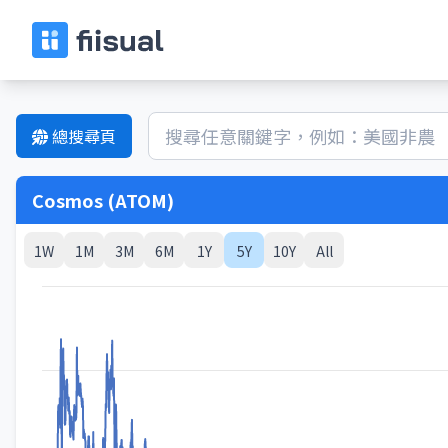
總搜尋頁
Cosmos (ATOM)
1W
1M
3M
6M
1Y
5Y
10Y
All