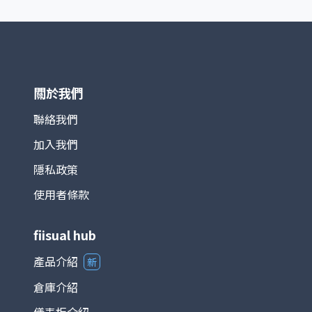
鴻海等）對指數影響最為顯著。基期設定為 1966 年
1 月 4 日，基期指數為 100 點。 TAIEX 涵蓋產業廣
泛，包括半導體、電子、金融、傳產、原物料與消費
等，完整反映台灣資本市場的脈動。由於台灣為全球
半導體及電子製造重鎮，相關族群在指數中權重極
高，使其走勢往往與全球科技產業景氣循環高度連
動。 在投資應用上，TAIEX 不僅是追蹤台股市場的
關於我們
主要基準，也是衍生性金融商品（如期貨、選擇權）
以及各類基金的參考標的。整體而言，台灣加權股價
聯絡我們
指數能夠綜合反映台灣經濟與產業發展狀況，是國際
加入我們
與本地投資人衡量台股的重要指標。
隱私政策
使用者條款
fiisual hub
產品介紹
新
倉庫介紹