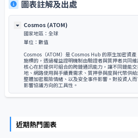
圖表註解及出處
Cosmos (ATOM)
國家地區：
全球
單位：
數值
Cosmos（ATOM）是 Cosmos Hub 的原
施標的，透過權益證明機制由驗證者與質押者共同維
核心在於提供可組合的跨鏈通訊能力，讓不同鏈能交
地、網路使用與手續費需求、質押參與度與代幣供給
整體加密風險情緒、以及安全事件影響。對投資人而言
影響協議方向的工具性。
近期熱門圖表