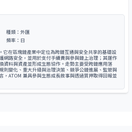
種類：
外匯
頻率：
日
生加密資產。它在區塊鏈產業中定位為跨鏈互通與安全共享的基礎設
護網路安全，並用於支付手續費與參與鏈上治理；其運作
換資料與資產並形成生態協作。走勢主要受跨鏈應用落
規則變化、重大升級與治理決策、競爭公鏈進展、監管與
，ATOM 兼具參與生態成長敘事與透過質押取得回報並