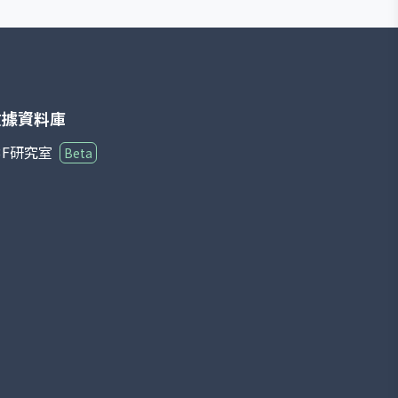
能源貿易與消費市場至關重要。 BCTI 的計算基於多
條主要航線的即期運價，涵蓋中程型（MR, Medium
Range）與長程型（LR, Long Range）油輪航線。例
如中東至亞洲的汽油航線、歐洲至美國大西洋的柴油
航線等。由於成品油需求與季節性、煉油廠產出、地
緣政治與國際貿易活動高度相關，BCTI 的波動能即
時反映成品油運輸市場的景氣度。 與原油運輸指數
數據資料庫
（Baltic Dirty Tanker Index, BDTI）相比，BCTI 更
聚焦於精煉後產品的跨區域流動，對觀察全球能源消
3F研究室
Beta
費端需求特別重要。整體而言，BCTI 不僅是航運公
司、煉油廠與貿易商的重要參考，也為投資人提供追
蹤成品油運輸市場供需變化的核心指標。