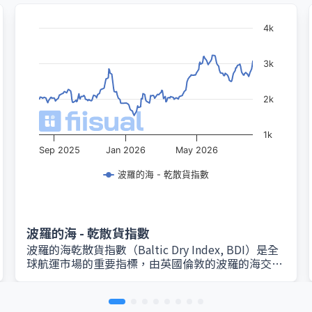
4k
3k
2k
1k
Sep 2025
Jan 2026
May 2026
波羅的海 - 乾散貨指數
波羅的海 - 乾散貨指數
波羅的海乾散貨指數（Baltic Dry Index, BDI）是全
球航運市場的重要指標，由英國倫敦的波羅的海交易
所（Baltic Exchange）每日編製與發布。該指數綜
合衡量鐵礦砂、煤炭、穀物等乾散貨運輸的即期運費
水平，反映全球大宗商品海運市場的供需狀況。 BDI