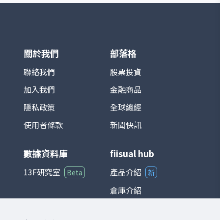
積電、鴻海等）對指數影響最為顯著。基期
設定為 1966 年 1 月 4 日，基期指數為 100
點。 TAIEX 涵蓋產業廣泛，包括半導體、電
子、金融、傳產、原物料與消費等，完整反
映台灣資本市場的脈動。由於台灣為全球半
導體及電子製造重鎮，相關族群在指數中權
關於我們
部落格
重極高，使其走勢往往與全球科技產業景氣
循環高度連動。 在投資應用上，TAIEX 不僅
聯絡我們
股票投資
是追蹤台股市場的主要基準，也是衍生性金
加入我們
金融商品
融商品（如期貨、選擇權）以及各類基金的
參考標的。整體而言，台灣加權股價指數能
隱私政策
全球總經
夠綜合反映台灣經濟與產業發展狀況，是國
際與本地投資人衡量台股的重要指標。
使用者條款
新聞快訊
數據資料庫
fiisual hub
13F研究室
產品介紹
Beta
新
倉庫介紹
儀表板介紹