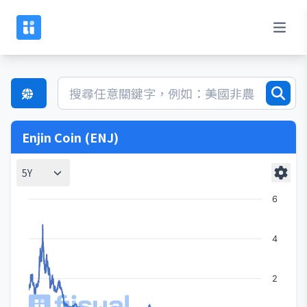
Enjin Coin (ENJ)
5Y
6
4
2