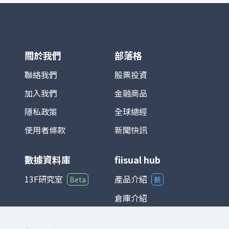
積電、鴻海等）對指數影響最為顯著。基期
設定為 1966 年 1 月 4 日，基期指數為 100
點。 TAIEX 涵蓋產業廣泛，包括半導體、電
子、金融、傳產、原物料與消費等，完整反
映台灣資本市場的脈動。由於台灣為全球半
導體及電子製造重鎮，相關族群在指數中權
關於我們
部落格
重極高，使其走勢往往與全球科技產業景氣
循環高度連動。 在投資應用上，TAIEX 不僅
聯絡我們
股票投資
是追蹤台股市場的主要基準，也是衍生性金
加入我們
金融商品
融商品（如期貨、選擇權）以及各類基金的
參考標的。整體而言，台灣加權股價指數能
隱私政策
全球總經
夠綜合反映台灣經濟與產業發展狀況，是國
際與本地投資人衡量台股的重要指標。
使用者條款
新聞快訊
數據資料庫
fiisual hub
13F研究室
產品介紹
Beta
新
倉庫介紹
儀表板介紹