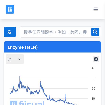
Enzyme (MLN)
5Y
40
30
20
10