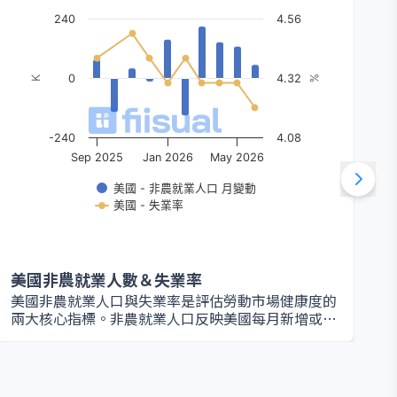
240
4.56
0
4.32
K
%
-240
4.08
Sep 2025
Jan 2026
May 2026
美國 - 非農就業人口 月變動
美國 - 失業率
美國非農就業人數＆失業率
美國非農就業人口與失業率是評估勞動市場健康度的
兩大核心指標。非農就業人口反映美國每月新增或減
少的就業人數（不含農業、政府、家庭與非營利組
織），是衡量經濟活動與企業信心的重要數據；失業
率則代表勞動力人口中仍積極尋找工作卻尚未找到職
位的比例，是觀察經濟壓力或復甦速度的關鍵指標。