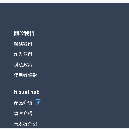
1 月 4 日，基期指數為 100 點。 TAIEX 涵蓋產業廣
泛，包括半導體、電子、金融、傳產、原物料與消費
等，完整反映台灣資本市場的脈動。由於台灣為全球
半導體及電子製造重鎮，相關族群在指數中權重極
高，使其走勢往往與全球科技產業景氣循環高度連
動。 在投資應用上，TAIEX 不僅是追蹤台股市場的
關於我們
主要基準，也是衍生性金融商品（如期貨、選擇權）
以及各類基金的參考標的。整體而言，台灣加權股價
聯絡我們
指數能夠綜合反映台灣經濟與產業發展狀況，是國際
加入我們
與本地投資人衡量台股的重要指標。
隱私政策
使用者條款
fiisual hub
產品介紹
新
倉庫介紹
儀表板介紹