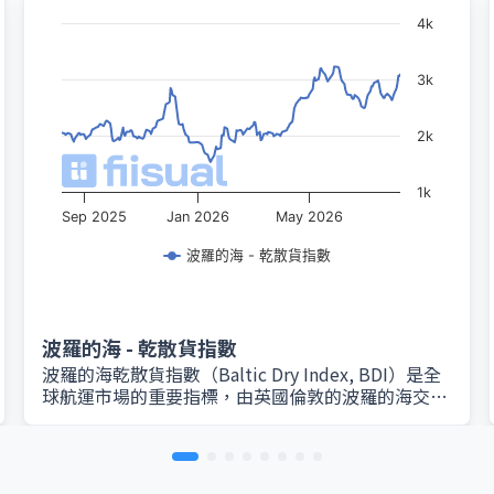
4k
3k
2k
1k
Sep 2025
Jan 2026
May 2026
波羅的海 - 乾散貨指數
波羅的海 - 乾散貨指數
波羅的海乾散貨指數（Baltic Dry Index, BDI）是全
球航運市場的重要指標，由英國倫敦的波羅的海交易
所（Baltic Exchange）每日編製與發布。該指數綜
合衡量鐵礦砂、煤炭、穀物等乾散貨運輸的即期運費
水平，反映全球大宗商品海運市場的供需狀況。 BDI
的計算基於多種船型的運價，包括海岬型