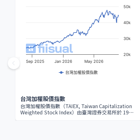
50k
40k
30k
20k
Sep 2025
Jan 2026
May 2026
台灣加權股價指數
台灣加權股價指數
台灣加權股價指數（TAIEX, Taiwan Capitalization
Weighted Stock Index）由臺灣證券交易所於 1967
年設立，是衡量台灣股票市場整體表現的核心指標。
該指數以所有在證交所上市的普通股為編製範圍，採
用市值加權方式計算，因此大型權值股（如台積電、
鴻海等）對指數影響最為顯著。基期設定為 1966 年