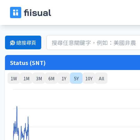
總搜尋頁
Status (SNT)
1W
1M
3M
6M
1Y
5Y
10Y
All