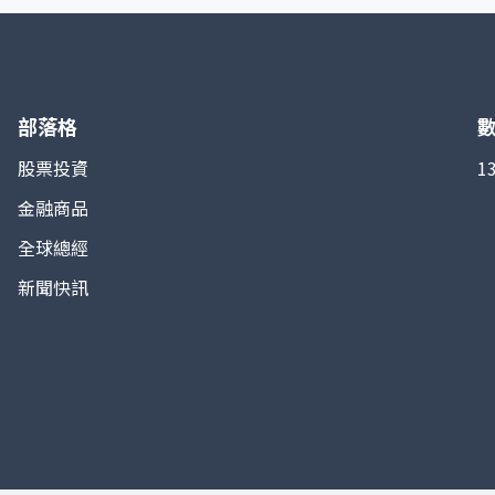
（Capesize）、巴拿馬型（Panamax）、超靈便型
（Supramax）等，不同船型對應不同的航線與貨
種，綜合後形成加權平均值。由於乾散貨大宗商品需
求與全球經濟活動高度相關，BDI 常被視為衡量國際
貿易景氣與經濟走勢的「先行指標」。 指數特點在
於透明度高、難以被投機操作，因為運費水平主要取
部落格
決於實際船隻供應與貨運需求，而非金融衍生品交
易。當全球需求上升、船隻緊缺時，BDI 指數走高；
股票投資
1
反之若經濟放緩、運力過剩，指數便下跌。因此，投
金融商品
資人與分析師經常利用 BDI 判斷大宗商品市場與全球
經濟景氣變化。
全球總經
新聞快訊