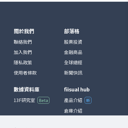
積電、鴻海等）對指數影響最為顯著。基期
設定為 1966 年 1 月 4 日，基期指數為 100
點。 TAIEX 涵蓋產業廣泛，包括半導體、電
子、金融、傳產、原物料與消費等，完整反
映台灣資本市場的脈動。由於台灣為全球半
導體及電子製造重鎮，相關族群在指數中權
關於我們
部落格
重極高，使其走勢往往與全球科技產業景氣
循環高度連動。 在投資應用上，TAIEX 不僅
聯絡我們
股票投資
是追蹤台股市場的主要基準，也是衍生性金
加入我們
金融商品
融商品（如期貨、選擇權）以及各類基金的
參考標的。整體而言，台灣加權股價指數能
隱私政策
全球總經
夠綜合反映台灣經濟與產業發展狀況，是國
際與本地投資人衡量台股的重要指標。
使用者條款
新聞快訊
數據資料庫
fiisual hub
13F研究室
產品介紹
Beta
新
倉庫介紹
儀表板介紹