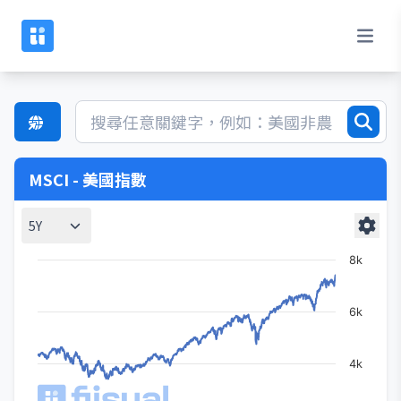
MSCI - 美國指數
5Y
8k
6k
4k