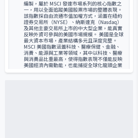
編製，屬於 MSCI 發達市場系列的核心指數之
一，用以全面追蹤美國股票市場的整體表現。
該指數採自由流通市值加權方式，涵蓋在紐約
證券交易所（NYSE）、納斯達克（Nasdaq）
及其他主要交易所上市的中大型企業，能真實
反映外資可參與的美國市場規模。 美國是全球
最大資本市場，產業結構多元且深度完整。
MSCI 美國指數涵蓋科技、醫療保健、金融、
消費、能源與工業等領域，其中以科技、醫療
與消費品比重最高，使得指數表現不僅能反映
美國經濟內需動能，也能捕捉全球化龍頭企業
的成長潛力。由於美國企業多為跨國集團，其
營收來源遍布全球，指數走勢亦高度關聯全球
經濟與資金流向。 與 MSCI 世界指數（MSCI
World Index）相比，MSCI 美國指數占比超過
半數，是全球投資組合的核心基準之一。在投
資應用上，該指數廣泛被主動型基金用作績效
比較標竿，並透過 ETF 與衍生商品複製，成為
投資人配置美國資產與追蹤全球市場的主要工
具。