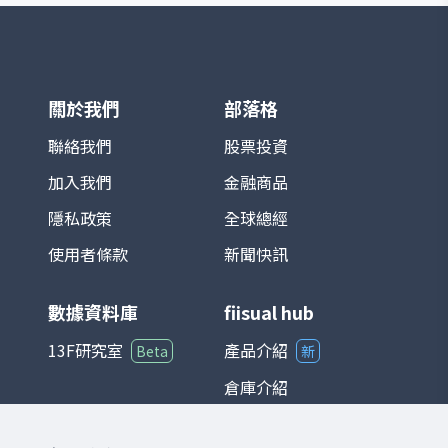
積電、鴻海等）對指數影響最為顯著。基期
設定為 1966 年 1 月 4 日，基期指數為 100
點。 TAIEX 涵蓋產業廣泛，包括半導體、電
子、金融、傳產、原物料與消費等，完整反
映台灣資本市場的脈動。由於台灣為全球半
導體及電子製造重鎮，相關族群在指數中權
關於我們
部落格
重極高，使其走勢往往與全球科技產業景氣
循環高度連動。 在投資應用上，TAIEX 不僅
聯絡我們
股票投資
是追蹤台股市場的主要基準，也是衍生性金
加入我們
金融商品
融商品（如期貨、選擇權）以及各類基金的
參考標的。整體而言，台灣加權股價指數能
隱私政策
全球總經
夠綜合反映台灣經濟與產業發展狀況，是國
際與本地投資人衡量台股的重要指標。
使用者條款
新聞快訊
數據資料庫
fiisual hub
13F研究室
產品介紹
Beta
新
倉庫介紹
儀表板介紹