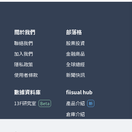
積電、鴻海等）對指數影響最為顯著。基期
設定為 1966 年 1 月 4 日，基期指數為 100
點。 TAIEX 涵蓋產業廣泛，包括半導體、電
子、金融、傳產、原物料與消費等，完整反
映台灣資本市場的脈動。由於台灣為全球半
導體及電子製造重鎮，相關族群在指數中權
關於我們
部落格
重極高，使其走勢往往與全球科技產業景氣
循環高度連動。 在投資應用上，TAIEX 不僅
聯絡我們
股票投資
是追蹤台股市場的主要基準，也是衍生性金
加入我們
金融商品
融商品（如期貨、選擇權）以及各類基金的
參考標的。整體而言，台灣加權股價指數能
隱私政策
全球總經
夠綜合反映台灣經濟與產業發展狀況，是國
際與本地投資人衡量台股的重要指標。
使用者條款
新聞快訊
數據資料庫
fiisual hub
13F研究室
產品介紹
Beta
新
倉庫介紹
儀表板介紹