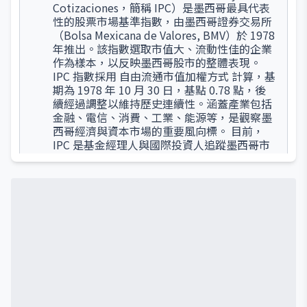
Cotizaciones，簡稱 IPC）是墨西哥最具代表
性的股票市場基準指數，由墨西哥證券交易所
（Bolsa Mexicana de Valores, BMV）於 1978
年推出。該指數選取市值大、流動性佳的企業
作為樣本，以反映墨西哥股市的整體表現。
IPC 指數採用 自由流通市值加權方式 計算，基
期為 1978 年 10 月 30 日，基點 0.78 點，後
續經過調整以維持歷史連續性。涵蓋產業包括
金融、電信、消費、工業、能源等，是觀察墨
西哥經濟與資本市場的重要風向標。 目前，
IPC 是基金經理人與國際投資人追蹤墨西哥市
場的核心基準，亦被廣泛用於 ETF、期貨及其
他衍生性商品的設計。由於墨西哥經濟與美國
高度連動，IPC 的波動往往也受到美國市場與
貿易政策影響。