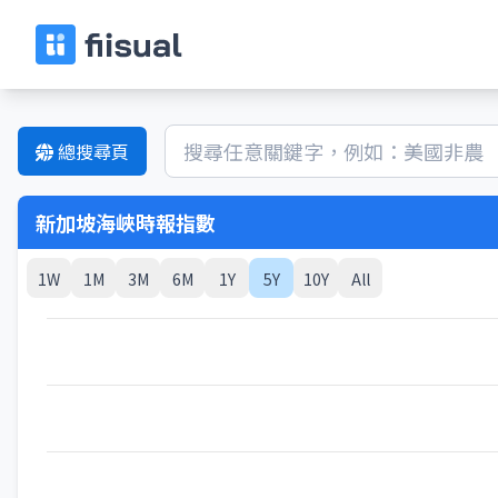
總搜尋頁
新加坡海峽時報指數
1W
1M
3M
6M
1Y
5Y
10Y
All