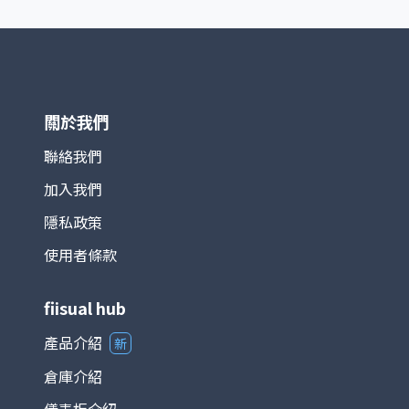
鴻海等）對指數影響最為顯著。基期設定為 1966 年
1 月 4 日，基期指數為 100 點。 TAIEX 涵蓋產業廣
泛，包括半導體、電子、金融、傳產、原物料與消費
等，完整反映台灣資本市場的脈動。由於台灣為全球
半導體及電子製造重鎮，相關族群在指數中權重極
高，使其走勢往往與全球科技產業景氣循環高度連
動。 在投資應用上，TAIEX 不僅是追蹤台股市場的
關於我們
主要基準，也是衍生性金融商品（如期貨、選擇權）
以及各類基金的參考標的。整體而言，台灣加權股價
聯絡我們
指數能夠綜合反映台灣經濟與產業發展狀況，是國際
加入我們
與本地投資人衡量台股的重要指標。
隱私政策
使用者條款
fiisual hub
產品介紹
新
倉庫介紹