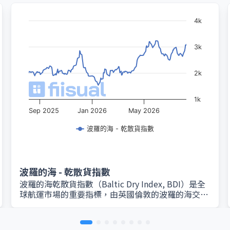
4k
3k
2k
1k
Sep 2025
Jan 2026
May 2026
波羅的海 - 乾散貨指數
波羅的海 - 乾散貨指數
波羅的海乾散貨指數（Baltic Dry Index, BDI）是全
球航運市場的重要指標，由英國倫敦的波羅的海交易
所（Baltic Exchange）每日編製與發布。該指數綜
合衡量鐵礦砂、煤炭、穀物等乾散貨運輸的即期運費
水平，反映全球大宗商品海運市場的供需狀況。 BDI