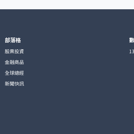
的計算基於多種船型的運價，包括海岬型
（Capesize）、巴拿馬型（Panamax）、超靈便型
（Supramax）等，不同船型對應不同的航線與貨
種，綜合後形成加權平均值。由於乾散貨大宗商品需
求與全球經濟活動高度相關，BDI 常被視為衡量國際
貿易景氣與經濟走勢的「先行指標」。 指數特點在
於透明度高、難以被投機操作，因為運費水平主要取
部落格
決於實際船隻供應與貨運需求，而非金融衍生品交
易。當全球需求上升、船隻緊缺時，BDI 指數走高；
股票投資
1
反之若經濟放緩、運力過剩，指數便下跌。因此，投
金融商品
資人與分析師經常利用 BDI 判斷大宗商品市場與全球
經濟景氣變化。
全球總經
新聞快訊