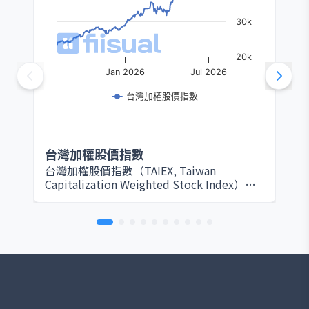
30k
20k
Jan 2026
Jul 2026
台灣加權股價指數
台灣加權股價指數
台灣加權股價指數（TAIEX, Taiwan
Capitalization Weighted Stock Index）由
臺灣證券交易所於 1967 年設立，是衡量台灣
股票市場整體表現的核心指標。該指數以所
有在證交所上市的普通股為編製範圍，採用
市值加權方式計算，因此大型權值股（如台
積電、鴻海等）對指數影響最為顯著。基期
設定為 1966 年 1 月 4 日，基期指數為 100
點。 TAIEX 涵蓋產業廣泛，包括半導體、電
子、金融、傳產、原物料與消費等，完整反
映台灣資本市場的脈動。由於台灣為全球半