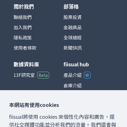
導體及電子製造重鎮，相關族群在指數中權
關於我們
部落格
重極高，使其走勢往往與全球科技產業景氣
循環高度連動。 在投資應用上，TAIEX 不僅
聯絡我們
股票投資
是追蹤台股市場的主要基準，也是衍生性金
加入我們
金融商品
融商品（如期貨、選擇權）以及各類基金的
參考標的。整體而言，台灣加權股價指數能
隱私政策
全球總經
夠綜合反映台灣經濟與產業發展狀況，是國
際與本地投資人衡量台股的重要指標。
使用者條款
新聞快訊
數據資料庫
fiisual hub
13F研究室
產品介紹
Beta
新
倉庫介紹
儀表板介紹
本網站有使用cookies
聊天室介紹
fiisual將使用 cookies 來個性化內容和廣告，提
供社交媒體功能並分析我們的流量。我們還會與