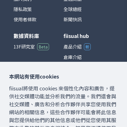
參考標的。整體而言，台灣加權股價指數能
隱私政策
全球總經
夠綜合反映台灣經濟與產業發展狀況，是國
際與本地投資人衡量台股的重要指標。
使用者條款
新聞快訊
數據資料庫
fiisual hub
13F研究室
產品介紹
Beta
新
倉庫介紹
儀表板介紹
本網站有使用cookies
聊天室介紹
fiisual將使用 cookies 來個性化內容和廣告，提
供社交媒體功能並分析我們的流量。我們還會與
社交媒體、廣告和分析合作夥伴共享您使用我們
網站的相關信息，這些合作夥伴可能會將此信息
與您提供給他們的其他信息或他們從您使用其服
網站內提供之數據資料、分析工具、網誌內容僅供使用者