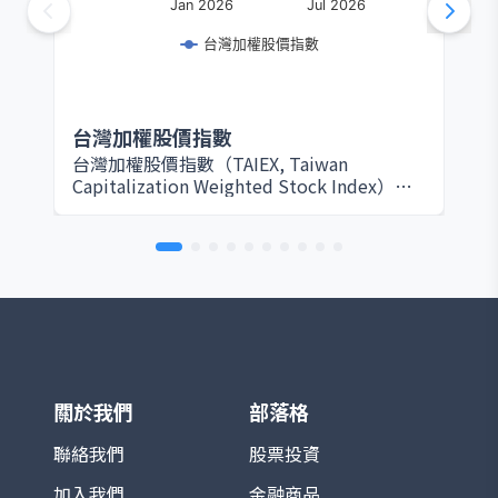
Jan 2026
Jul 2026
台灣加權股價指數
台灣加權股價指數
台灣加權股價指數（TAIEX, Taiwan
Capitalization Weighted Stock Index）由
臺灣證券交易所於 1967 年設立，是衡量台灣
股票市場整體表現的核心指標。該指數以所
有在證交所上市的普通股為編製範圍，採用
市值加權方式計算，因此大型權值股（如台
積電、鴻海等）對指數影響最為顯著。基期
設定為 1966 年 1 月 4 日，基期指數為 100
點。 TAIEX 涵蓋產業廣泛，包括半導體、電
子、金融、傳產、原物料與消費等，完整反
映台灣資本市場的脈動。由於台灣為全球半
導體及電子製造重鎮，相關族群在指數中權
關於我們
部落格
重極高，使其走勢往往與全球科技產業景氣
循環高度連動。 在投資應用上，TAIEX 不僅
聯絡我們
股票投資
是追蹤台股市場的主要基準，也是衍生性金
加入我們
金融商品
融商品（如期貨、選擇權）以及各類基金的