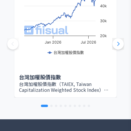
40k
30k
20k
Jan 2026
Jul 2026
台灣加權股價指數
台灣加權股價指數
台灣加權股價指數（TAIEX, Taiwan
Capitalization Weighted Stock Index）由
臺灣證券交易所於 1967 年設立，是衡量台灣
股票市場整體表現的核心指標。該指數以所
有在證交所上市的普通股為編製範圍，採用
市值加權方式計算，因此大型權值股（如台
積電、鴻海等）對指數影響最為顯著。基期
設定為 1966 年 1 月 4 日，基期指數為 100
點。 TAIEX 涵蓋產業廣泛，包括半導體、電