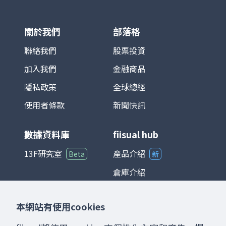
子、金融、傳產、原物料與消費等，完整反
映台灣資本市場的脈動。由於台灣為全球半
導體及電子製造重鎮，相關族群在指數中權
關於我們
部落格
重極高，使其走勢往往與全球科技產業景氣
循環高度連動。 在投資應用上，TAIEX 不僅
聯絡我們
股票投資
是追蹤台股市場的主要基準，也是衍生性金
加入我們
金融商品
融商品（如期貨、選擇權）以及各類基金的
參考標的。整體而言，台灣加權股價指數能
隱私政策
全球總經
夠綜合反映台灣經濟與產業發展狀況，是國
際與本地投資人衡量台股的重要指標。
使用者條款
新聞快訊
數據資料庫
fiisual hub
13F研究室
產品介紹
Beta
新
倉庫介紹
儀表板介紹
本網站有使用cookies
聊天室介紹