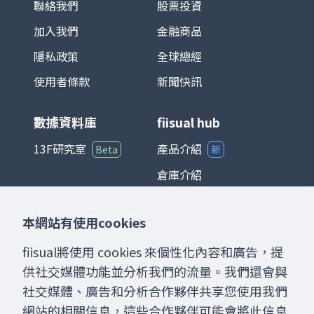
循環高度連動。 在投資應用上，TAIEX 不僅
聯絡我們
股票投資
是追蹤台股市場的主要基準，也是衍生性金
加入我們
金融商品
融商品（如期貨、選擇權）以及各類基金的
參考標的。整體而言，台灣加權股價指數能
隱私政策
全球總經
夠綜合反映台灣經濟與產業發展狀況，是國
際與本地投資人衡量台股的重要指標。
使用者條款
新聞快訊
數據資料庫
fiisual hub
13F研究室
產品介紹
Beta
新
倉庫介紹
儀表板介紹
本網站有使用cookies
聊天室介紹
fiisual將使用 cookies 來個性化內容和廣告，提
供社交媒體功能並分析我們的流量。我們還會與
社交媒體、廣告和分析合作夥伴共享您使用我們
網站的相關信息，這些合作夥伴可能會將此信息