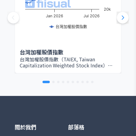
20k
Jan 2026
Jul 2026
台灣加權股價指數
台灣加權股價指數
台灣加權股價指數（TAIEX, Taiwan
Capitalization Weighted Stock Index）由
臺灣證券交易所於 1967 年設立，是衡量台灣
股票市場整體表現的核心指標。該指數以所
有在證交所上市的普通股為編製範圍，採用
市值加權方式計算，因此大型權值股（如台
積電、鴻海等）對指數影響最為顯著。基期
設定為 1966 年 1 月 4 日，基期指數為 100
點。 TAIEX 涵蓋產業廣泛，包括半導體、電
子、金融、傳產、原物料與消費等，完整反
映台灣資本市場的脈動。由於台灣為全球半
導體及電子製造重鎮，相關族群在指數中權
關於我們
部落格
重極高，使其走勢往往與全球科技產業景氣