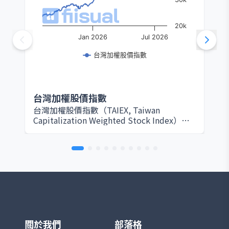
20k
Jan 2026
Jul 2026
台灣加權股價指數
台灣加權股價指數
台灣加權股價指數（TAIEX, Taiwan
Capitalization Weighted Stock Index）由
臺灣證券交易所於 1967 年設立，是衡量台灣
股票市場整體表現的核心指標。該指數以所
有在證交所上市的普通股為編製範圍，採用
市值加權方式計算，因此大型權值股（如台
積電、鴻海等）對指數影響最為顯著。基期
設定為 1966 年 1 月 4 日，基期指數為 100
點。 TAIEX 涵蓋產業廣泛，包括半導體、電
子、金融、傳產、原物料與消費等，完整反
映台灣資本市場的脈動。由於台灣為全球半
導體及電子製造重鎮，相關族群在指數中權
關於我們
部落格