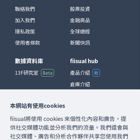
重極高，使其走勢往往與全球科技產業景氣
循環高度連動。 在投資應用上，TAIEX 不僅
聯絡我們
股票投資
是追蹤台股市場的主要基準，也是衍生性金
加入我們
金融商品
融商品（如期貨、選擇權）以及各類基金的
參考標的。整體而言，台灣加權股價指數能
隱私政策
全球總經
夠綜合反映台灣經濟與產業發展狀況，是國
際與本地投資人衡量台股的重要指標。
使用者條款
新聞快訊
數據資料庫
fiisual hub
13F研究室
產品介紹
Beta
新
倉庫介紹
儀表板介紹
本網站有使用cookies
聊天室介紹
fiisual將使用 cookies 來個性化內容和廣告，提
供社交媒體功能並分析我們的流量。我們還會與
社交媒體、廣告和分析合作夥伴共享您使用我們