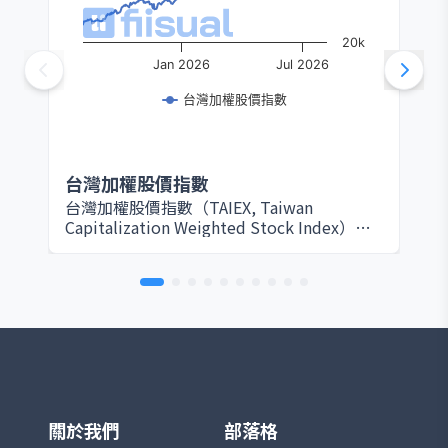
20k
Jan 2026
Jul 2026
台灣加權股價指數
台灣加權股價指數
台灣加權股價指數（TAIEX, Taiwan
Capitalization Weighted Stock Index）由
臺灣證券交易所於 1967 年設立，是衡量台灣
股票市場整體表現的核心指標。該指數以所
有在證交所上市的普通股為編製範圍，採用
市值加權方式計算，因此大型權值股（如台
積電、鴻海等）對指數影響最為顯著。基期
設定為 1966 年 1 月 4 日，基期指數為 100
點。 TAIEX 涵蓋產業廣泛，包括半導體、電
子、金融、傳產、原物料與消費等，完整反
映台灣資本市場的脈動。由於台灣為全球半
導體及電子製造重鎮，相關族群在指數中權
關於我們
部落格
重極高，使其走勢往往與全球科技產業景氣