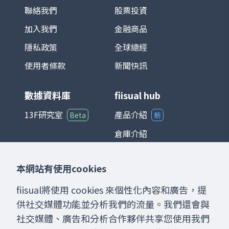
循環高度連動。 在投資應用上，TAIEX 不僅
聯絡我們
股票投資
是追蹤台股市場的主要基準，也是衍生性金
加入我們
金融商品
融商品（如期貨、選擇權）以及各類基金的
參考標的。整體而言，台灣加權股價指數能
隱私政策
全球總經
夠綜合反映台灣經濟與產業發展狀況，是國
際與本地投資人衡量台股的重要指標。
使用者條款
新聞快訊
數據資料庫
fiisual hub
13F研究室
產品介紹
Beta
新
倉庫介紹
儀表板介紹
本網站有使用cookies
聊天室介紹
fiisual將使用 cookies 來個性化內容和廣告，提
供社交媒體功能並分析我們的流量。我們還會與
社交媒體、廣告和分析合作夥伴共享您使用我們