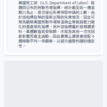
美國勞工部（U.S. Department of Labor）每
週四公布的勞動市場指標，統計截至前一週星
期六為止，首次提出失業保險申請的人數。由
於該指標反映的是新出現的失業情況，因此可
視為觀察美國勞動市場降溫與企業裁員壓力變
化的重要領先指標。另外該指標屬於高頻週資
料，單週數值易受假期、天氣及其他一次性因
素影響而產生波動，因此實務上通常會搭配 4
週移動平均一併觀察，以提升趨勢判讀的穩定
性。