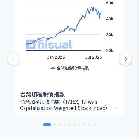
50k
40k
30k
20k
Jan 2026
Jul 2026
台灣加權股價指數
台灣加權股價指數
台灣加權股價指數（TAIEX, Taiwan
Capitalization Weighted Stock Index）由
臺灣證券交易所於 1967 年設立，是衡量台灣
股票市場整體表現的核心指標。該指數以所
有在證交所上市的普通股為編製範圍，採用
市值加權方式計算，因此大型權值股（如台
積電、鴻海等）對指數影響最為顯著。基期