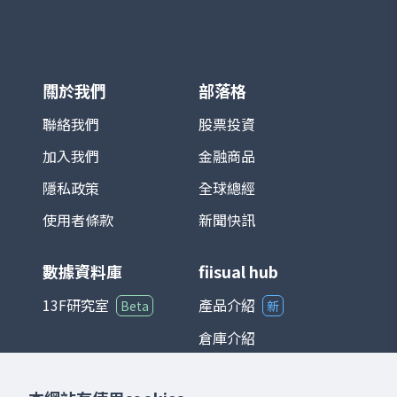
設定為 1966 年 1 月 4 日，基期指數為 100
點。 TAIEX 涵蓋產業廣泛，包括半導體、電
子、金融、傳產、原物料與消費等，完整反
映台灣資本市場的脈動。由於台灣為全球半
導體及電子製造重鎮，相關族群在指數中權
關於我們
部落格
重極高，使其走勢往往與全球科技產業景氣
循環高度連動。 在投資應用上，TAIEX 不僅
聯絡我們
股票投資
是追蹤台股市場的主要基準，也是衍生性金
加入我們
金融商品
融商品（如期貨、選擇權）以及各類基金的
參考標的。整體而言，台灣加權股價指數能
隱私政策
全球總經
夠綜合反映台灣經濟與產業發展狀況，是國
際與本地投資人衡量台股的重要指標。
使用者條款
新聞快訊
數據資料庫
fiisual hub
13F研究室
產品介紹
Beta
新
倉庫介紹
儀表板介紹