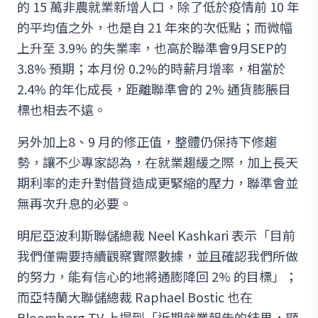
的 15 萬非農就業新增人口，除了低於疫情前 10 年
的平均值之外，也是自 21 年來的次低點；而微幅
上升至 3.9% 的失業率，也高於聯準會9月SEP的
3.8% 預期；本月份 0.2%的時薪月增率，相當於
2.4% 的年化成長，距離聯準會的 2% 通貨膨脹目
標也相去不遠。
另外加上8、9 月的修正值，整體仍保持下修趨
勢，讓不少專家認為，在就業趨緩之際，加上長天
期利率的走升對借貸造成更緊縮的壓力，聯準會並
無再次升息的必要。
明尼亞波利斯聯儲總裁 Neel Kashkari 表示「目前
我們僅需要持續觀察實際數據，並且確認我們所做
的努力，能有信心的地將通膨降回 2% 的目標」；
而亞特蘭大聯儲總裁 Raphael Bostic 也在
Bloomberg TV 上提到「近期就業報告的結果，顯