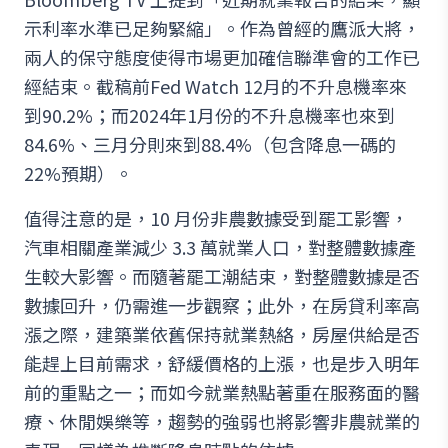
示利率水準已足夠緊縮」。作為曾經的鷹派大將，
兩人的保守態度使得市場更加確信聯準會的工作已
經結束。截稿前Fed Watch 12月的不升息機率來
到90.2%；而2024年1月份的不升息機率也來到
84.6%、三月分則來到88.4%（包含降息一碼的
22%預期）。
值得注意的是，10 月份非農數據受到罷工影響，
汽車相關產業減少 3.3 萬就業人口，對整體數據產
生較大影響。而隨著罷工潮結束，對整體數據是否
數據回升，仍需進一步觀察；此外，在房貸利率高
漲之際，建築業依舊保持就業熱絡，房屋供給是否
能趕上目前需求，舒緩價格的上漲，也是步入明年
前的重點之一；而如今就業熱點著重在服務面的醫
療、休閒娛樂等，趨勢的強弱也將影響非農就業的