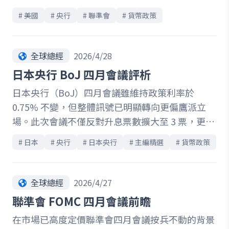
治風險納入核心考量，顯示決策層對通膨黏著性的
# 
美國
# 
央行
# 
聯準會
# 
貨幣政策
警戒正在升溫。同時，投票結果出現 8 比 4 分歧，
創下數十年罕見紀錄，反映內部對未來政策路徑的
意見分裂加劇。在此背景下，市場迅速下修降息預
全球總經
2026/4/28
期，利率維持高檔的時間可能延長，風險資產亦承
日本央行 BoJ 四月會議評析
壓波動。整體而言，本次會議傳遞出關鍵訊號：在
日本央行（BoJ）四月會議雖維持政策利率於
通膨與外部不確定性尚未明朗前，聯準會短期內不
0.75% 不變，但整體訊號已明顯轉向更偏鷹派立
急於轉向寬鬆，政策走向將更依賴後續數據與地緣
場。此次會議不僅反對升息票數擴大至 3 票，更反
局勢發展。
映決策層對通膨上行風險的警戒正在升溫。隨著中
# 
日本
# 
央行
# 
日本央行
# 
主編精選
# 
貨幣政策
東局勢推升油價、春鬥薪資增幅維持高檔，以及企
業轉嫁成本能力增強，BoJ 大幅上修未來通膨預
測，並重申若經濟與物價符合預期，將持續推進貨
全球總經
2026/4/27
幣政策正常化。然而，在通膨升溫的同時，日本經
聯準會 FOMC 四月會議前瞻
濟也面臨成長放緩壓力，高油價正侵蝕企業獲利與
在市場已高度定價聯準會四月會議按兵不動的背景
家庭實質所得，使日本陷入「成長偏弱、通膨偏