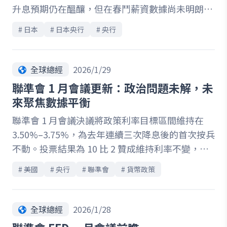
升息預期仍在醞釀，但在春鬥薪資數據尚未明朗，
斷全年貨幣政策走向的重要轉折點。
以及高油價對經濟影響仍待評估的情況下，市場普
# 
日本
# 
日本央行
# 
央行
遍預期本次將按兵不動。本文深入解析日本央行面
臨的關鍵抉擇：一方面，企業投資與薪資成長逐步
支撐經濟復甦；另一方面，消費疲弱與防禦性儲蓄
全球總經
2026/1/29
仍限制內需動能。同時，日圓貶值與能源價格上漲
聯準會 1 月會議更新：政治問題未解，未
帶來的輸入性通膨，正逐步改變政策風險平衡。隨
來聚焦數據平衡
著市場焦點轉向 4 月會議，薪資成長是否落實、企
聯準會 1 月會議決議將政策利率目標區間維持在
業信心是否延續，將成為決定升息時點的關鍵。這
3.50%–3.75%，為去年連續三次降息後的首次按兵
場在通膨與成長之間的權衡，正為日本貨幣政策走
不動。投票結果為 10 比 2 贊成維持利率不變，顯
向埋下重要伏筆。
示委員會內部對暫停降息、先觀察數據的共識相對
# 
美國
# 
央行
# 
聯準會
# 
貨幣政策
集中，兩位反對者主張降息 1 碼，反映仍有少數官
員傾向更快啟動寬鬆。
全球總經
2026/1/28