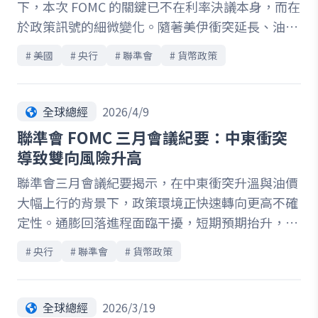
下，本次 FOMC 的關鍵已不在利率決議本身，而在
強」的複雜環境。對市場而言，本次會議的重點已
於政策訊號的細微變化。隨著美伊衝突延長、油價
不只是是否升息，而是 BoJ 對政策方向的態度正在
維持高檔，通膨路徑的不確定性再度升溫，市場開
逐步改變。在全球央行政策分歧擴大的背景下，日
# 
美國
# 
央行
# 
聯準會
# 
貨幣政策
始重新評估降息時點與政策空間。同時，勞動市場
本貨幣政策的下一步，正成為市場重新定價的重要
雖呈現降溫跡象，但整體仍具韌性，使聯準會在通
變數。
膨與就業之間的權衡更加複雜。此外，主席交接與
全球總經
2026/4/9
潛在政策框架調整，也為中長期貨幣政策帶來新的
聯準會 FOMC 三月會議紀要：中東衝突
變數。本文將從通膨風險、勞動市場動態與政策溝
導致雙向風險升高
通三大面向切入，解析聯準會如何在高度不確定環
聯準會三月會議紀要揭示，在中東衝突升溫與油價
境中調整決策邏輯，並探討其對市場預期與資產價
大幅上行的背景下，政策環境正快速轉向更高不確
格的潛在影響。
定性。通膨回落進程面臨干擾，短期預期抬升，降
息時點可能延後，甚至重新浮現升息討論。另一方
# 
央行
# 
聯準會
# 
貨幣政策
面，勞動市場雖維持表面穩定，但結構性疲弱與低
招聘環境，使其對經濟衝擊更加敏感；信貸市場則
呈現明顯分化，潛在風險逐步累積。在此背景下，
全球總經
2026/3/19