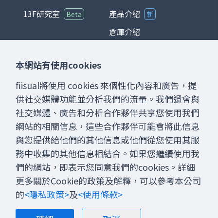
13F研究室
產品介紹
Beta
新
倉庫介紹
儀表板介紹
本網站有使用cookies
聊天室介紹
fiisual將使用 cookies 來個性化內容和廣告，提
供社交媒體功能並分析我們的流量。我們還會與
社交媒體、廣告和分析合作夥伴共享您使用我們
網站的相關信息，這些合作夥伴可能會將此信息
與您提供給他們的其他信息或他們從您使用其服
網站內提供之數據資料、分析工具、網誌內容僅供使用者
務中收集的其他信息相結合。如果您繼續使用我
作為參考，實際數據以官方公佈資料為準。任何交易行為
須自行判斷並承擔風險，本網站不負擔盈虧之法律責任。
們的網站，即表示您同意我們的cookies。詳細
歡迎分享本網站提供之資訊連結，如需轉載內容務必經由
更多關於Cookie的政策及解釋，可以參考本公司
本公司同意。
的
<隱私政策>
及
<使用條款>
©
2026
fiisual. All rights reserved.