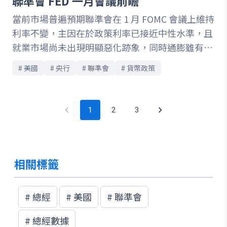
聯準會 FED 一月會議前瞻
當前市場普遍預期聯準會在 1 月 FOMC 會議上維持
利率不變，主因在於政策利率已接近中性水準，且
就業市場尚未出現明顯惡化跡象，同時通膨雖有降
溫但仍高於 2% 目標，使聯準會更傾向「暫停降
# 
美國
# 
央行
# 
聯準會
# 
貨幣政策
息、等待數據」的審慎策略。本次會議雖不公布
SEP 與點陣圖，但聲明稿措辭與主席 Powell 記者
會將成為關鍵觀察焦點，包含對經濟成長、勞動市
1
2
3
場風險、通膨回落動能及未來降息節奏的暗示；此
外，委員會內部立場分歧與聯準會獨立性議題也可
能影響市場對後續政策路徑的定價。整體而言，市
場對今年降息預期偏向下半年才啟動，全年約 2 碼
相關標籤
的情境，後續仍需視通膨與就業數據變化而定。
#
總經
#
美國
#
聯準會
#
總經數據