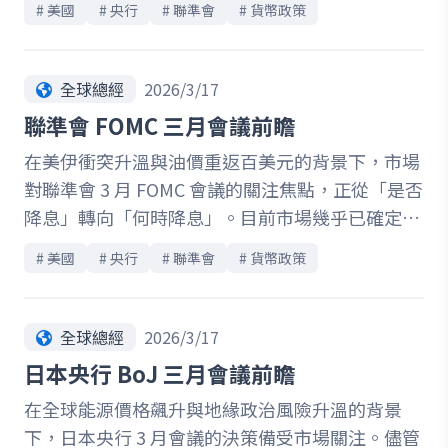
# 
美國
# 
央行
# 
聯準會
# 
貨幣政策
經濟的影響時間與範圍充滿不確定性，未來持續觀
察相關風險，並根據新的數據以決定後續政策。
全球總經
2026/3/17
聯準會 FOMC 三月會議前瞻
在美伊衝突升溫與油價重返百美元的背景下，市場
對聯準會 3 月 FOMC 會議的關注焦點，正從「是否
降息」轉向「何時降息」。目前市場幾乎已確定本
次利率將維持不變，但真正影響資產走勢的關鍵，
# 
美國
# 
央行
# 
聯準會
# 
貨幣政策
在於聯準會如何評估通膨、就業與戰爭帶來的外部
衝擊。本文深入解析三大觀察重點，包括核心通膨
回落速度不如預期、勞動市場出現轉弱跡象，以及
全球總經
2026/3/17
Powell 記者會與最新經濟預測（SEP）可能釋出的
日本央行 BoJ 三月會議前瞻
政策訊號。隨著能源價格上行推升未來通膨風險，
在全球能源價格飆升與地緣政治風險升溫的背景
聯準會可能被迫延後降息時程，甚至重新調整政策
下，日本央行 3 月會議的決策備受市場關注。儘管
路徑。在通膨與景氣拉扯之間，本次會議將成為判