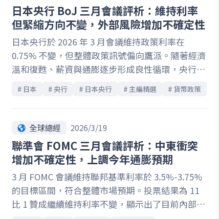
聯準會決策由單向寬鬆預期轉為雙向權衡，市場定
日本央行 BoJ 三月會議評析：維持利率
價邏輯亦面臨重塑。本文將帶你拆解紀要關鍵訊
但緊縮方向不變，外部風險增加不確定性
號，掌握政策與市場的下一步方向。
日本央行於 2026 年 3 月會議維持政策利率在
0.75% 不變，但整體政策訊號偏向鷹派。隨著經濟
溫和復甦、薪資與通膨逐步形成良性循環，央行明
確保留升息空間，並對未來物價上行風險保持警
# 
日本
# 
央行
# 
日本央行
# 
主編精選
# 
貨幣政策
覺。同時，地緣政治與油價波動加劇，使決策內部
分歧升溫，也提升政策路徑的不確定性。總裁植田
的發言進一步強化市場對短期升息的預期，四月行
全球總經
2026/3/19
動機率顯著上升。本次會議凸顯日本貨幣政策正處
聯準會 FOMC 三月會議評析：中東衝突
於轉折關鍵，未來升息節奏與外部風險如何交織，
增加不確定性，上調今年通膨預期
將成為市場關注焦點。
3 月 FOMC 會議維持聯邦基準利率於 3.5%-3.75%
的目標區間，符合整體市場預期。投票結果為 11
比 1 贊成繼續維持利率不變，顯示出了目前內部達
成共識。然而，聯準會也表明近期中東衝突對美國