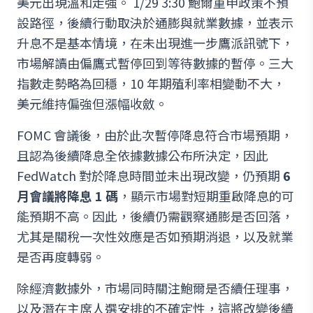
美元出現溫和走強。 1/29 3:30 鮑爾重申政策不預
設路徑，後續行動取決於通膨與就業數據，並表示
升息不是基本情境，在未出現進一步鷹派訊號下，
市場解讀由偏鷹式暫停回到等待數據的暫停。三大
指數走勢略為回穩，10 年期殖利率相變動不大，
美元維持偏強但漲幅收斂。
FOMC 會議後，由於此次暫停降息符合市場預期，
且認為後續降息全依據數據公布所決定，因此
FedWatch 對於降息時間並未出現改變，仍預期
6
月會議將降息 1 碼
，顯示市場對短期重啟降息的可
能預期不高。因此，後續仍需觀察通膨是否回落，
尤其是關稅一次性效應是否如預期消退，以及就業
是否再度轉弱。
除經濟數據外，市場同時關注鮑爾是否續任理事，
以及潛在主席人選安排的不確定性，這將改變後續