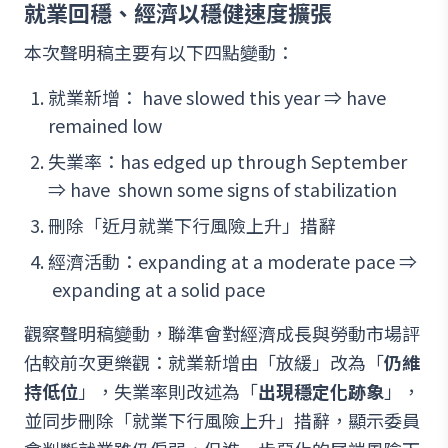
就業回穩、經濟以穩健速度擴張
本次聲明稿主要有以下四點變動：
就業新增： have slowed this year ⇒ have
remained low
失業率：has edged up through September
⇒ have shown some signs of stabilization
刪除「近月就業下行風險上升」措辭
經濟活動：expanding at a moderate pace ⇒
expanding at a solid pace
觀察聲明稿變動，聯準會對經濟成長與勞動市場評
估較前次更樂觀：就業新增由「放緩」改為「
仍維
持低位
」，失業率則改述為「
出現穩定化跡象
」，
並同步刪除「就業下行風險上升」措辭，顯示委員