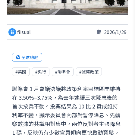
fiisual
2026/1/29
全球總經
#
美國
#
央行
#
聯準會
#
貨幣政策
聯準會 1 月會議決議將政策利率目標區間維持
在 3.50%–3.75%，為去年連續三次降息後的
首次按兵不動。投票結果為 10 比 2 贊成維持
利率不變，顯示委員會內部對暫停降息、先觀
察數據的共識相對集中，兩位反對者主張降息
1 碼，反映仍有少數官員傾向更快啟動寬鬆。