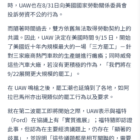
時，UAW也在8/31日向美國國家勞動關係委員會
投訴勞資不公的行為。
而隨著時間過去，雙方依舊無法取得勞動契約上的
共識。因此，UAW 決定在美國時間 9/15 日，開始
了美國近十年內規模最大的一場「三方罷工」－針
對三家廠商熱門車款的生產鏈進行癱瘓；同時威脅
這些汽車大廠，若沒有更積極的作為，「我們將在
9/22展開更大規模的罷工」。
在 UAW 鳴槍之後，罷工潮也延燒到了各地，如阿
拉巴馬州亦出現類似的罷工行為以及要求。
就在第二波罷工即將開始之際，UAW表示與福特
（Ford）在協議上有「實質進展」；福特隨即認證
此事，但認為在主要經濟議題上，仍存在「顯著的
歧異」，並說明「這些議題都是相互關聯的，需要