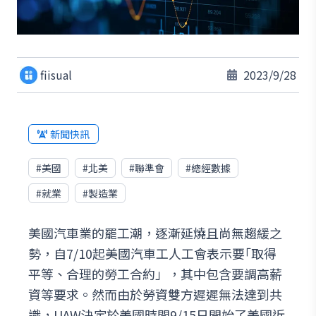
fiisual
2023/9/28
新聞快訊
#
美國
#
北美
#
聯準會
#
總經數據
#
就業
#
製造業
美國汽車業的罷工潮，逐漸延燒且尚無趨緩之
勢，自7/10起美國汽車工人工會表示要｢取得
平等、合理的勞工合約」，其中包含要調高薪
資等要求。然而由於勞資雙方遲遲無法達到共
識，UAW決定於美國時間9/15日開始了美國近