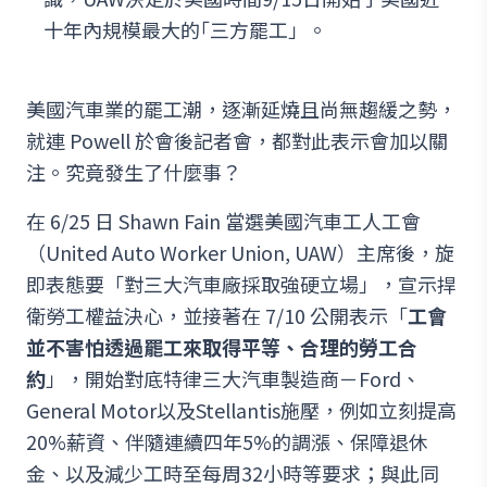
十年內規模最大的｢三方罷工」。
美國汽車業的罷工潮，逐漸延燒且尚無趨緩之勢，
就連 Powell 於會後記者會，都對此表示會加以關
注。究竟發生了什麼事？
在 6/25 日 Shawn Fain 當選美國汽車工人工會
（United Auto Worker Union, UAW）主席後，旋
即表態要「對三大汽車廠採取強硬立場」，宣示捍
衛勞工權益決心，並接著在 7/10 公開表示「
工會
並不害怕透過罷工來取得平等、合理的勞工合
約
」，開始對底特律三大汽車製造商－Ford、
General Motor以及Stellantis施壓，例如立刻提高
20%薪資、伴隨連續四年5%的調漲、保障退休
金、以及減少工時至每周32小時等要求；與此同