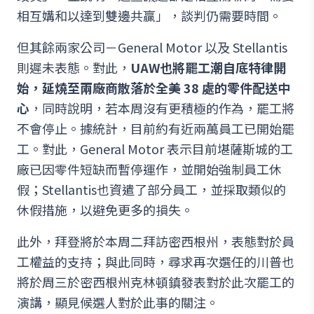
相互媾和以達到雙邊共贏」，談判仍需要時間。
但其餘兩家公司－General Motor 以及 Stellantis
則遲未表態。對此，
UAW也將罷工潮自底特律開
始，延燒至兩廠商散落於全美 38 處的零件配送中
心
，同時說明，若本周沒有更積極的作為，罷工將
不會停止。據統計，目前約有近兩萬員工已開始罷
工。對此，General Motor 表示目前堪薩斯城的工
廠已因零件短缺而暫停運作，並開始強制員工休
假；Stellantis也資遣了部分員工，並採取類似的
休假措施，以避免更多的損失。
此外，拜登將於本周二拜訪密西根州，表態對於員
工權益的支持；與此同時，尋求再次選任的川普也
將於周三於密西根州克林頓鎮發表對於此次罷工的
演講，顯見候選人對於此事的關注。