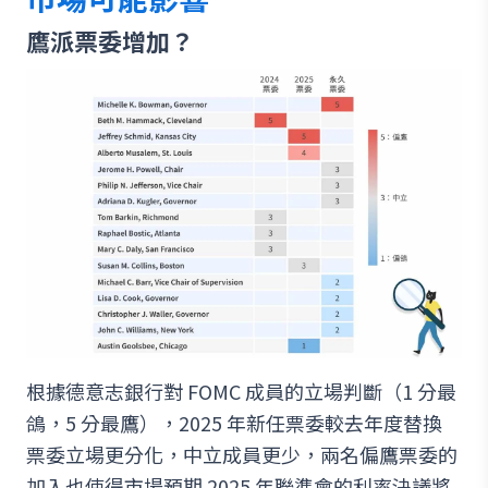
鷹派票委增加？
根據德意志銀行對 FOMC 成員的立場判斷（1 分最
鴿，5 分最鷹），2025 年新任票委較去年度替換
票委立場更分化，中立成員更少，兩名偏鷹票委的
加入也使得市場預期 2025 年聯準會的利率決議將