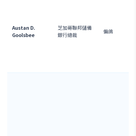
Austan D.
芝加哥聯邦儲備
偏鴿
Goolsbee
銀行總裁