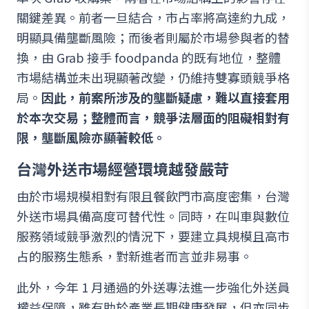
關鍵差異。前者一旦結合，市占率將高達約九成，
明顯具備壟斷風險；而後者則屬於市場參與者的替
換，由 Grab 接手 foodpanda 的既有地位，整體
市場結構並未出現顯著改變，仍維持雙寡頭競爭格
局。
因此，前案所涉及的壟斷疑慮，難以直接套用
於本次交易；整體而言，競爭法層面的阻礙相對有
限，壟斷風險亦顯著較低。
台灣外送市場經營環境越發嚴苛
由於市場規模相對有限且餐飲門市高度密集，台灣
外送市場具備高度可替代性。同時，在叫車與數位
服務領域競爭激烈的情況下，要建立具規模且高市
占的服務生態系，對新進者而言並非易事。
此外，今年 1 月通過的外送專法進一步強化外送員
權益保障，雖有助於產業長期健康發展，但亦同步