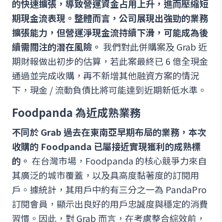
的快速擴張，導致營運資金占用上升，進而壓縮短
期現金流表現。整體而言，公司展現出強勁的業務
擴張能力，但營運淨現金流持續下滑，可能成為後
續需關注的潛在風險。
我們對此併購案及 Grab 近
期財報做出初步的估算，若此案最終已 6 億全現金
通過並完成收購，再不新增其他融資方案的情況
下，現金 / 流動負債比將可能達到近期新低水準。
Foodpanda 為近成熟業務
不同於 Grab 過去在東南亞早期布局的業務，本次
收購的 Foodpanda 已屬接近實現獲利的成熟標
的。
在台灣市場，Foodpanda 的核心競爭力來自
其廣泛的城市覆蓋，以及具高度黏著度的訂閱用
戶。據統計，其用戶中約有三分之一為 PandaPro
訂閱會員，顯示出良好的用戶忠誠度與穩定的消費
習慣。因此，對 Grab 而言，在考慮整合綜效前，