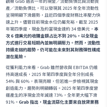
觀察 Grab 過去一年的現金／流動負債比與流動資
產／流動負債比，可以發現其 2025 年全年流動性
呈現明顯下滑趨勢，且近四個季度財務比率壓力快
速上升。儘管目前現金水位仍屬充裕，截至 2025
年第四季度，現金及約當現金達約 34 億美元，
本
次 6 億美元的收購金額占比不到 20%，以全現金
方式進行交易短期內並無明顯壓力。然而，流動性
持續走弱的趨勢，仍可能在未來對其財務彈性構成
潛在風險。
從獲利能力來看，Grab 雖然營收與 EBITDA 仍維
持高速成長，2025 年第四季度與全年分別成長
54% 與 60%，表現亮眼，但若進一步檢視其現金
創造能力，趨勢則明顯轉弱。2025 年第四季度營
運產生的淨現金流年減達 73%，全年更大幅下滑
91%。
Grab 指出，現金流惡化主要來自放貸業務