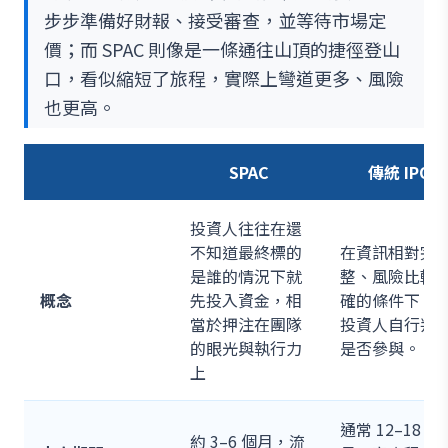
步步準備好財報、接受審查，並等待市場定
價；而 SPAC 則像是一條通往山頂的捷徑登山
口，看似縮短了旅程，實際上彎道更多、風險
也更高。
SPAC
傳統 IPO
投資人往往在還
不知道最終標的
在資訊相對完
是誰的情況下就
整、風險比較
概念
先投入資金，相
確的條件下，
當於押注在團隊
投資人自行判
的眼光與執行力
是否參與。
上
通常 12–18 個
約 3–6 個月，流