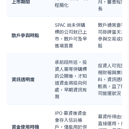
上市期間
月，審查程序
程簡化
長
SPAC 尚未併購
散戶通常要等
標的公司就已上
司掛牌當天才
散戶參與時點
市，散戶可及早
參與交易或抽
進場買賣
股
承前段所述，投
投資人可完整
資人需等併購標
視財報與業務
的公開後，才知
資訊透明度
料，資訊透明
道資金將投向何
較高，且了解
處，早期資訊有
司營運狀況
限
IPO 募資後資金
募資所得由公
會存入信託帳
直接運用，用
資金使用時機
戶，僅能用於併