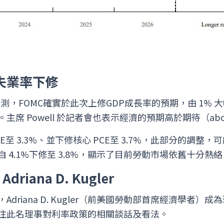
、失業率下修
前的推測，FOMC確實於此次上修GDP成長率的預期，由 1% 
 Powell 於記者會也表示經濟的預期高於期待（above e
至 3.3%、並下修核心 PCE至 3.7%，此部分的調整
 4.1%下修至 3.8%，顯示了目前勞動市場依舊十分熱絡
iana D. Kugler
driana D. Kugler（前美國勞動部首席經濟學者）
注此名理事對利率政策的相關談話及看法。