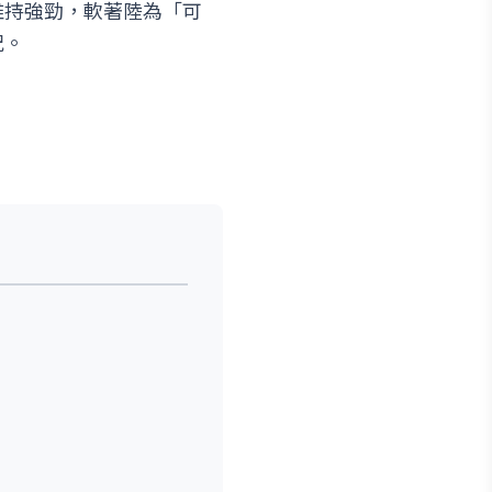
維持強勁，軟著陸為「可
況。