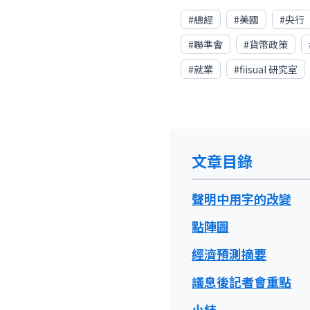
#
總經
#
美國
#
央行
#
聯準會
#
貨幣政策
#
就業
#
fiisual 研究室
文章目錄
聲明中用字的改變
點陣圖
經濟預測摘要
議息後記者會重點
小結