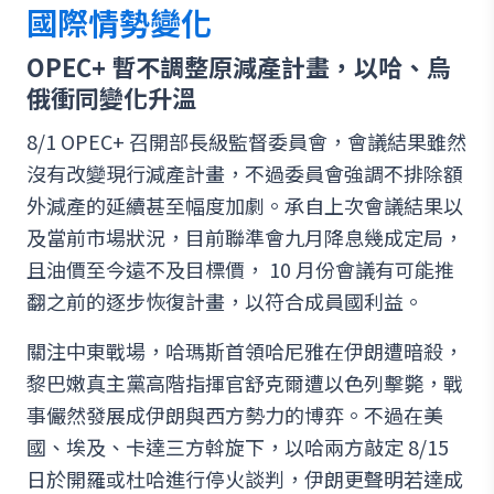
國際情勢變化
OPEC+ 暫不調整原減產計畫，以哈、烏
俄衝同變化升溫
8/1 OPEC+ 召開部長級監督委員會，會議結果雖然
沒有改變現行減產計畫，不過委員會強調不排除額
外減產的延續甚至幅度加劇。承自上次會議結果以
及當前市場狀況，目前聯準會九月降息幾成定局，
且油價至今遠不及目標價， 10 月份會議有可能推
翻之前的逐步恢復計畫，以符合成員國利益。
關注中東戰場，哈瑪斯首領哈尼雅在伊朗遭暗殺，
黎巴嫩真主黨高階指揮官舒克爾遭以色列擊斃，戰
事儼然發展成伊朗與西方勢力的博弈。不過在美
國、埃及、卡達三方斡旋下，以哈兩方敲定 8/15
日於開羅或杜哈進行停火談判，伊朗更聲明若達成