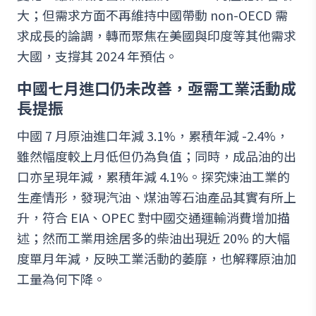
大；但需求方面不再維持中國帶動 non-OECD 需
求成長的論調，轉而聚焦在美國與印度等其他需求
大國，支撐其 2024 年預估。
中國七月進口仍未改善，亟需工業活動成
長提振
中國 7 月原油進口年減 3.1%，累積年減 -2.4%，
雖然幅度較上月低但仍為負值；同時，成品油的出
口亦呈現年減，累積年減 4.1%。探究煉油工業的
生產情形，發現汽油、煤油等石油產品其實有所上
升，符合 EIA、OPEC 對中國交通運輸消費增加描
述；然而工業用途居多的柴油出現近 20% 的大幅
度單月年減，反映工業活動的萎靡，也解釋原油加
工量為何下降。