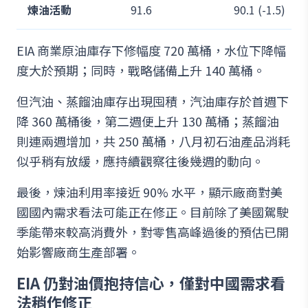
煉油活動
91.6
90.1 (-1.5)
EIA 商業原油庫存下修幅度 720 萬桶，水位下降幅
度大於預期；同時，戰略儲備上升 140 萬桶。
但汽油、蒸餾油庫存出現囤積，汽油庫存於首週下
降 360 萬桶後，第二週便上升 130 萬桶；蒸餾油
則連兩週增加，共 250 萬桶，八月初石油產品消耗
似乎稍有放緩，應持續觀察往後幾週的動向。
最後，煉油利用率接近 90% 水平，顯示廠商對美
國國內需求看法可能正在修正。目前除了美國駕駛
季能帶來較高消費外，對零售高峰過後的預估已開
始影響廠商生產部署。
EIA 仍對油價抱持信心，僅對中國需求看
法稍作修正