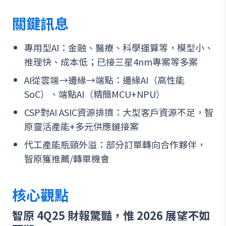
關鍵訊息
專用型AI：金融、醫療、科學運算等，模型小、
推理快、成本低；已接三星4nm專案等多案
AI從雲端→邊緣→端點：邊緣AI（高性能
SoC）、端點AI（精簡MCU+NPU）
CSP對AI ASIC資源排擠：大型客戶資源不足，智
原靈活產能+多元供應鏈接案
代工產能瓶頸外溢：部分訂單轉向合作夥伴，
智原獲推薦/轉單機會
核心觀點
智原 4Q25 財報驚豔，惟 2026 展望不如