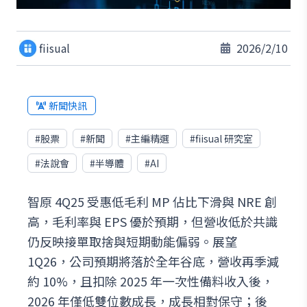
fiisual
2026/2/10
新聞快訊
#
股票
#
新聞
#
主編精選
#
fiisual 研究室
#
法說會
#
半導體
#
AI
智原 4Q25 受惠低毛利 MP 佔比下滑與 NRE 創
高，毛利率與 EPS 優於預期，但營收低於共識
仍反映接單取捨與短期動能偏弱。展望
1Q26，公司預期將落於全年谷底，營收再季減
約 10%，且扣除 2025 年一次性備料收入後，
2026 年僅低雙位數成長，成長相對保守；後