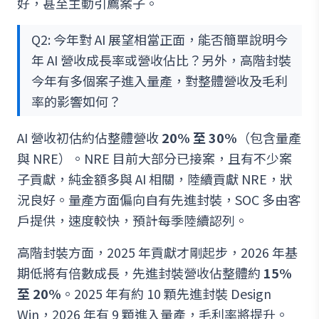
好，甚至主動引薦案子。
Q2: 今年對 AI 展望相當正面，能否簡單說明今
年 AI 營收成長率或營收佔比？另外，高階封裝
今年有多個案子進入量產，對整體營收及毛利
率的影響如何？
AI 營收初估約佔整體營收
20% 至 30%
（包含量產
與 NRE）。NRE 目前大部分已接案，且有不少案
子貢獻，純金額多與 AI 相關，陸續貢獻 NRE，狀
況良好。量產方面偏向自有先進封裝，SOC 多由客
戶提供，速度較快，預計每季陸續認列。
高階封裝方面，2025 年貢獻才剛起步，2026 年基
期低將有倍數成長，先進封裝營收佔整體約
15%
至 20%
。2025 年有約 10 顆先進封裝 Design
Win，2026 年有 9 顆進入量產，毛利率將提升。