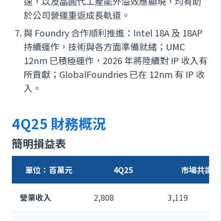
速，以及晶圓代工產能外溢效應顯現，均有助
於公司營運重返成長軌道。
與 Foundry 合作順利推進：Intel 18A 及 18AP
持續運作，技術與各方面準備就緒；UMC
12nm 已積極運作，2026 年將陸續對 IP 收入有
所貢獻；GlobalFoundries 已在 12nm 有 IP 收
入。
4Q25 財務概況
簡明損益表
單位：百萬元
4Q25
市場共識
營業收入
2,808
3,119