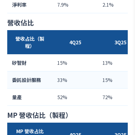
淨利率
7.9%
2.1%
營收佔比
營收占比（製
4Q25
3Q25
程）
矽智財
15%
13%
委託設計服務
33%
15%
量產
52%
72%
MP 營收佔比（製程）
MP 營收占比
4Q25
3Q25