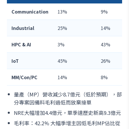
Communication
13%
9%
Industrial
25%
14%
HPC & AI
3%
43%
IoT
45%
26%
MM/Con/PC
14%
8%
量產（MP）營收減少8.7億元（低於預期），部
分專案因備料毛利過低而放棄接單
NRE大幅增加4.4億元，單季達歷史新高9.3億元
毛利率：42.2% 大幅季增主因低毛利MP佔比從