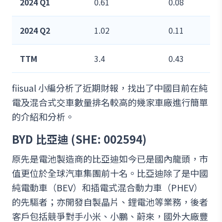
2024 Q1
0.61
0.08
2024 Q2
1.02
0.11
TTM
3.4
0.43
fiisual 小編分析了近期財報，找出了中國目前在純
電及混合式交車數量排名較高的幾家車廠進行簡單
的介紹和分析。
BYD 比亞迪 (SHE: 002594)
原先是電池製造商的比亞迪如今已是國內龍頭，市
值更位於全球汽車集團前十名。比亞迪除了是中國
純電動車（BEV）和插電式混合動力車（PHEV）
的先驅者；亦開發自製晶片、鋰電池等業務，後者
客戶包括競爭對手小米、小鵬、蔚來，國外大廠豐