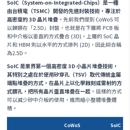
SoIC（System-on-Integrated-Chips）是一種
由台積電（TSMC）開發的先進封裝技術，專注於
高密度的 3D 晶片堆疊
。先前我們提到 CoWoS 可
以歸類在「2.5D」封裝，也就是在下層將 PCB 板
和中介板以垂直的方式疊合 (3D)，上層的 SoC 晶
片和 HBM 則以水平的方式排列 (2D)，因此綜合稱
為2.5D。
SoIC 是業界第一個高密度 3D 小晶片堆疊技術，
其特別之處在於使用矽穿孔（TSV）取代傳統金屬
端點堆疊的方式，在晶片上以化學蝕刻或雷射的方
式鑽孔，把所有晶片垂直堆疊在一起
。這樣的方式
可以減少矽中介板的使用，進而縮小整體堆疊體
積。
CoWoS
SoIC