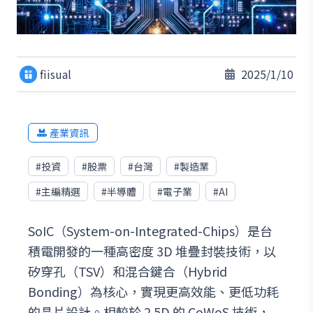
fiisual
2025/1/10
產業資訊
#
投資
#
股票
#
台灣
#
製造業
#
主編精選
#
半導體
#
電子業
#
AI
SoIC（System-on-Integrated-Chips）是台
積電開發的一種高密度 3D 堆疊封裝技術，以
矽穿孔（TSV）和混合鍵合（Hybrid
Bonding）為核心，實現更高效能、更低功耗
的晶片設計。相較於 2.5D 的 CoWoS 技術，