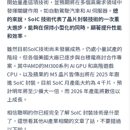
開始量產這項技術，並預期將在多個高需求領域中
發揮關鍵作用，如自動駕駛汽車和 AI 伺服器。
總
的來說，SoIC 技術代表了晶片封裝技術的一次重
大進步，能夠在保持小型化的同時，顯著提升性能
和效率
。
雖然目前SoIC技術尚未發展成熟，仍處小量試產的
階段，但各個美國大廠已逐步與台積電商討合作專
案。其中AMD的MI300系列 AI GPU 和高階遊戲
CPU，以及蘋果的 M5 晶片皆傳出將在 2025 年跟
進 SoIC 封裝。目前 SoIC 月產能大約為 4 千片，預
計明年將至少擴大一倍，而 2026 年產能將數倍以
上成長。
相信聰明的你已經完全了解 SoIC 封裝技術是什麼
了，還想看其他AI產業相關的文章了話，不要錯過
以下啦！