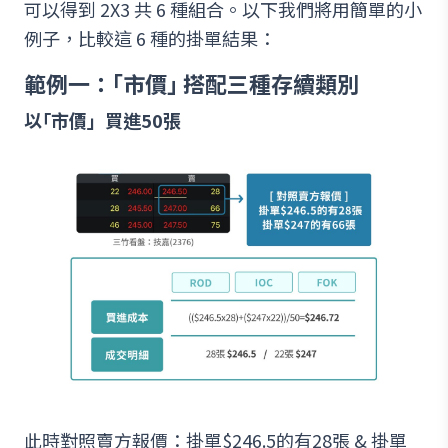
可以得到 2X3 共 6 種組合。以下我們將用簡單的小
例子，比較這 6 種的掛單結果：
範例一：｢市價｣ 搭配三種存續類別
以｢市價」買進50張
此時對照賣方報價：掛單$246.5的有28張 & 掛單