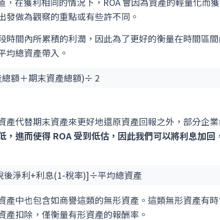
知道，在獲利相同的情況下，ROA 會因為資產的輕量化而
出發做為觀察的重點或有些許不同。
段時間內所累積的利潤，因此為了更好的衡量在時間區間
平均總資產帶入。
總額＋期末資產總額)÷ 2
資產代替期末資產來更好地還原資產回報之外，部分企業
，進而使得 ROA 受到低估，因此我們可以將利息加回
[稅後淨利+利息(1-稅率)]÷平均總資產
資產中也包含如商譽這類的無形資產。這類無形資產有時
資產扣除，僅衡量有形資產的報酬率。