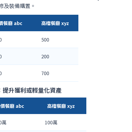
修及裝備購置。
價餐廳 abc
高檔餐廳 xyz
0
500
0
200
0
700
子：提升獲利或輕量化資產
價餐廳 abc
高檔餐廳 xyz
00萬
100萬