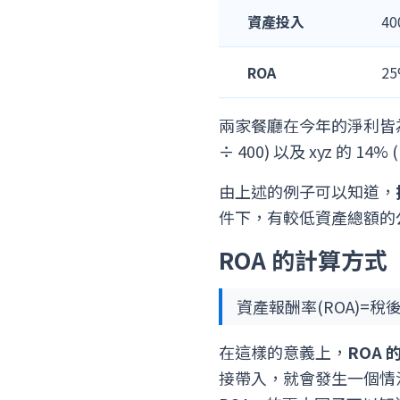
資產投入
4
ROA
25
兩家餐廳在今年的淨利皆為 
÷ 400) 以及 xyz 的 14
由上述的例子可以知道，
件下，有較低資產總額的
ROA 的計算方式
資產報酬率(ROA)=
在這樣的意義上，
ROA
接帶入，就會發生一個情