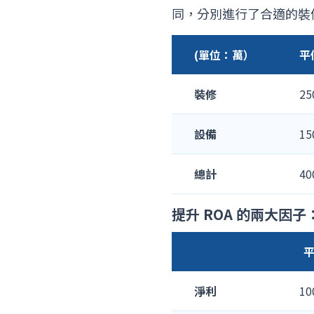
同，分別進行了合適的裝
(單位：萬）
平
裝修
25
設備
15
總計
40
提升 ROA 的兩大因
平
淨利
1