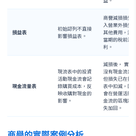
益。
商譽減損損失
入營業外損失
初始認列不直接
損益表
其他費用，減
影響損益表。
當期的稅前淨
利。
減損後， 實際
現流表中的投資
沒有現金流出
活動現金流會記
但損失已在損
現金流量表
錄購買成本，反
表中扣減，因
映收購對現金的
會在營運活動
影響。
金流的區塊將
失加回。
商譽的實際案例分析