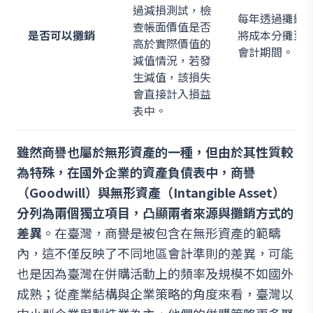
過減損測試，檢
每年透過攤銷
查帳面價值是否
是否可以攤銷
將成本分攤至
高於實際價值的
會計期間。
減值情況，若發
生減值，該損失
會直接計入損益
表中。
雖然商譽也屬於無形資產的一種，但由於其性質較
為特殊，在國外企業的資產負債表中，商譽
（Goodwill）與無形資產（Intangible Asset）
分列為兩個獨立項目，凸顯兩者來源與攤銷方式的
差異
。在臺灣，商譽是被包含在無形資產的範疇
內，這不僅反映了不同地區會計準則的差異，可能
也是因為臺灣在併購活動上的頻率及規模不如國外
成熟；從產業結構與企業策略的角度來看，臺灣以