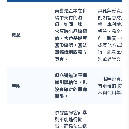
商譽是企業在併
其他無形資產
購中支付的溢
例如智慧財產
價，如同上述，
權、專利權和
它反映出品牌價
標等，是企業
概念
值、客戶基礎等
創、購買、申
無形優勢，無法
或其他方式取
單獨識別或獨立
得，能夠單獨
買賣
。
別並進行交易
但商譽無法單獨
一般無形資產
識別與估值，也
年限
有明確的取得
沒有確定的壽命
本與使用年限
期限。
依據國際會計準
則不能進行攤
銷，而是每年透