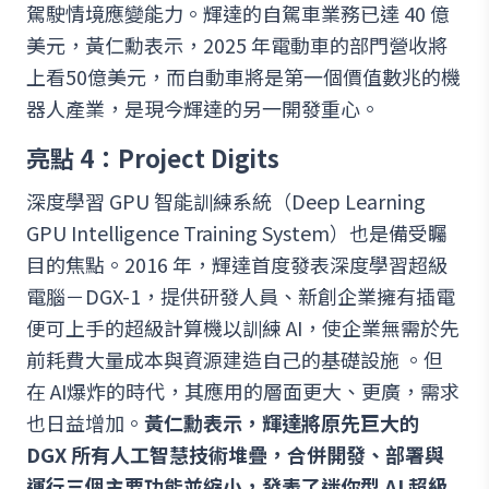
駕駛情境應變能力。輝達的自駕車業務已達 40 億
美元，黃仁勳表示，2025 年電動車的部門營收將
上看50億美元，而自動車將是第一個價值數兆的機
器人產業，是現今輝達的另一開發重心。
亮點 4：Project Digits
深度學習 GPU 智能訓練系統（Deep Learning
GPU Intelligence Training System）也是備受矚
目的焦點。2016 年，輝達首度發表深度學習超級
電腦－DGX-1，提供研發人員、新創企業擁有插電
便可上手的超級計算機以訓練 AI，使企業無需於先
前耗費大量成本與資源建造自己的基礎設施 。但
在 AI爆炸的時代，其應用的層面更大、更廣，需求
也日益增加。
黃仁勳表示，輝達將原先巨大的
DGX 所有人工智慧技術堆疊，合併開發、部署與
運行三個主要功能並縮小，發表了迷你型 AI 超級