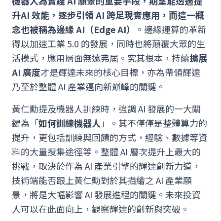
機器人為實踐 AI 願景的重要手段，期望能透過提
升AI 效能，逐步引領 AI 跨足現實應用，而這一概
念也被稱為邊緣 AI（Edge AI）
。邊緣運算的革新
得以加速工業 5.0 的發展，同時也將顛覆大眾的生
活模式，應用層面無遠弗屆。究其根本，持續
擴展
AI 廣度
才是輝達未來的核心目標，亦為帶領輝達
乃至於整體 AI 產業邁向新巔峰的關鍵。
黃仁勳提及機器人訓練時，強調 AI 發展的一大關
鍵為「
如何訓練機器人
」。其不僅僅是整體算力的
提升，更包括訓練與回饋的方式，經驗、數據等資
料的大量搜集途徑等。整體 AI 層次提升上最大的
挑戰，取決於作為 AI 產業引擎的輝達創新力道，
技術端能否跟上黃仁勳對於其描繪之 AI 產業願
景，將是大幅影響 AI 發展進程的關鍵。未來投資
人可以在此面向上，觀察輝達的創新與突破。